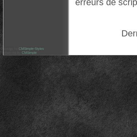
erreurs de scrip
Der
design by
CMSimple-Styles
powered by
CMSimple