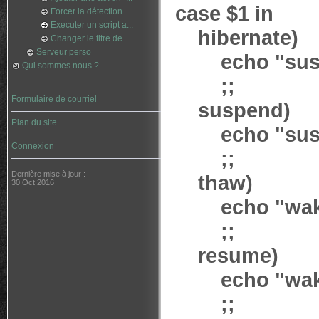
case $1 in
Forcer la détection ...
Executer un script a...
hibernate)
Changer le titre de ...
Serveur perso
echo "suspe
Qui sommes nous ?
;;
Formulaire de courriel
suspend)
Plan du site
echo "susp
Connexion
;;
Dernière mise à jour :
thaw)
30 Oct 2016
echo "wake 
;;
resume)
echo "wake
;;