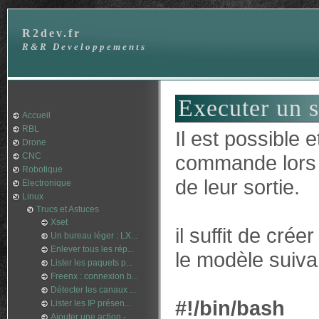
R2dev.fr
R&R Developpements
Executer un sc
Accueil
RBL
Il est possible 
Drone
CNC
commande lors d
Robotique
de leur sortie.
Electronique
Linux
Trucs et Astuces
Xset
il suffit de crée
Un bureau léger : LX...
Enlever tous les rép...
le modèle suiva
Lister les paquets p...
Freenx : connexion b...
Détecter les canaux ...
#!/bin/bash
Lister les IP présen...
Ajouter une action -...